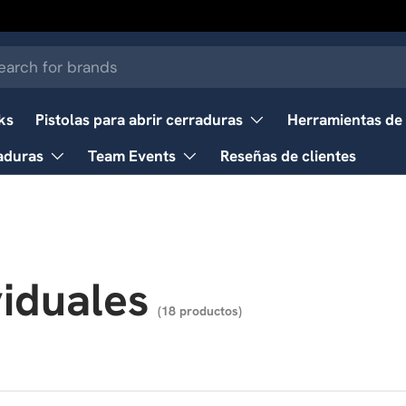
ar
ks
Pistolas para abrir cerraduras
Herramientas de 
aduras
Team Events
Reseñas de clientes
viduales
(18 productos)