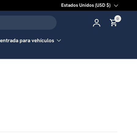
País/Región
Estados Unidos (USD $)
0 items
0
Iniciar sesión
Carrito
entrada para vehículos